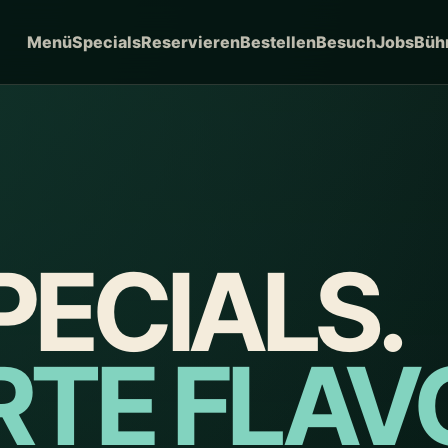
Menü
Specials
Reservieren
Bestellen
Besuch
Jobs
Büh
PECIALS.
ERTE FLAV